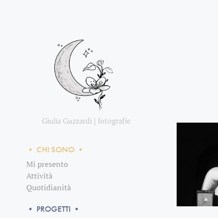
Giulia Guzzardi | fotografie
• CHI SONO •
Mi presento
Attività
Quotidianità
• PROGETTI •