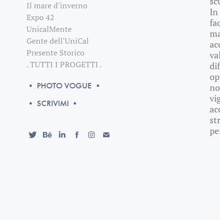
sc
Il mare d'inverno
In
Expo 42
fa
UnicalMente
ma
Gente dell'UniCal
ac
Presente Storico
va
. TUTTI I PROGETTI .
di
op
• PHOTO VOGUE •
no
vi
• SCRIVIMI •
ac
st
pe