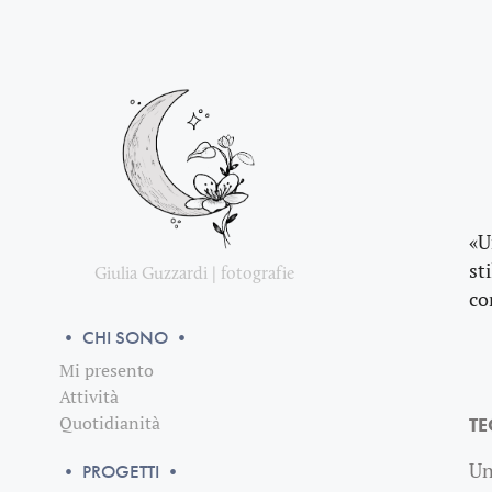
«U
st
Giulia Guzzardi | fotografie
co
• CHI SONO •
Mi presento
Attività
Quotidianità
TE
Un
• PROGETTI •