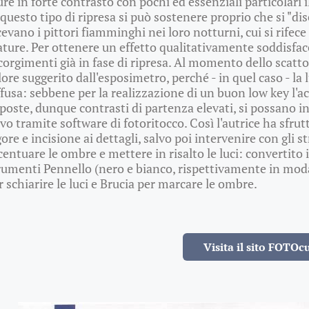
ure in forte contrasto con pochi ed essenziali particolari i
 questo tipo di ripresa si può sostenere proprio che si "dis
cevano i pittori fiamminghi nei loro notturni, cui si rifec
ture. Per ottenere un effetto qualitativamente soddisface
corgimenti già in fase di ripresa. Al momento dello scatto, 
lore suggerito dall'esposimetro, perché - in quel caso - la
ffusa: sebbene per la realizzazione di un buon low key l'
poste, dunque contrasti di partenza elevati, si possano inf
vo tramite software di fotoritocco. Così l'autrice ha sfrutt
gore e incisione ai dettagli, salvo poi intervenire con gl
centuare le ombre e mettere in risalto le luci: convertito il
rumenti Pennello (nero e bianco, rispettivamente in mod
r schiarire le luci e Brucia per marcare le ombre.
Visita il sito FOTOcu